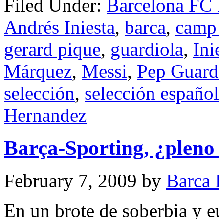
Filed Under:
Barcelona FC
Andrés Iniesta
,
barca
,
camp
gerard pique
,
guardiola
,
Ini
Márquez
,
Messi
,
Pep Guard
selección
,
selección españo
Hernandez
Barça-Sporting, ¿pleno 
February 7, 2009
by
Barca 
En un brote de soberbia y eu