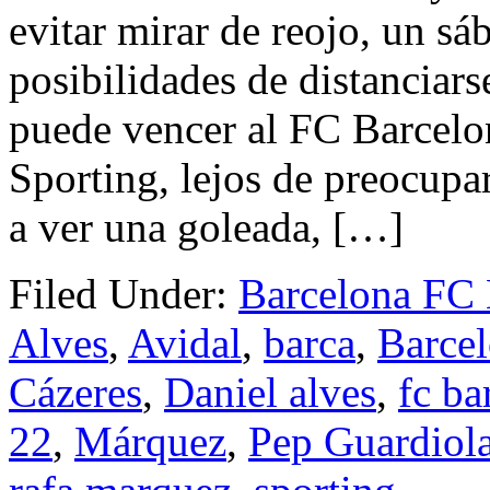
evitar mirar de reojo, un sá
posibilidades de distanciars
puede vencer al FC Barcelon
Sporting, lejos de preocupa
a ver una goleada, […]
Filed Under:
Barcelona FC
Alves
,
Avidal
,
barca
,
Barce
Cázeres
,
Daniel alves
,
fc ba
22
,
Márquez
,
Pep Guardiol