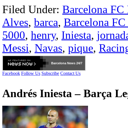
Filed Under:
Barcelona FC
Alves
,
barca
,
Barcelona FC
5000
,
henry
,
Iniesta
,
jornad
Messi
,
Navas
,
pique
,
Racin
Barcelona
News 24/7
Facebook
Follow Us
Subscribe
Contact Us
Andrés Iniesta – Barça L