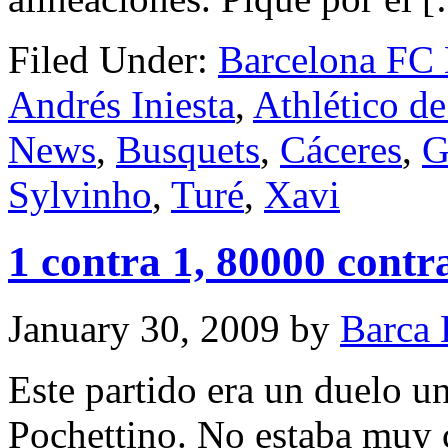
Filed Under:
Barcelona FC
Andrés Iniesta
,
Athlético d
News
,
Busquets
,
Cáceres
,
G
Sylvinho
,
Turé
,
Xavi
1 contra 1, 80000 contr
January 30, 2009
by
Barca 
Este partido era un duelo u
Pochettino. No estaba muy c