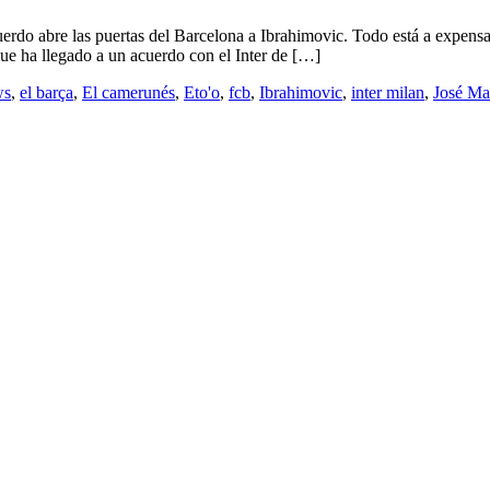
rdo abre las puertas del Barcelona a Ibrahimovic. Todo está a expensas
ue ha llegado a un acuerdo con el Inter de […]
ws
,
el barça
,
El camerunés
,
Eto'o
,
fcb
,
Ibrahimovic
,
inter milan
,
José Ma