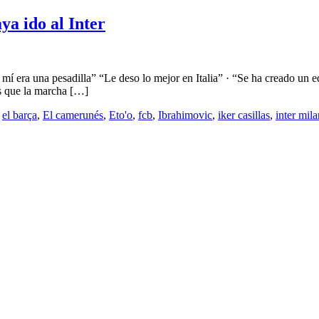
ya ido al Inter
 mí era una pesadilla” “Le deso lo mejor en Italia” · “Se ha creado un 
es que la marcha […]
,
el barça
,
El camerunés
,
Eto'o
,
fcb
,
Ibrahimovic
,
iker casillas
,
inter mila