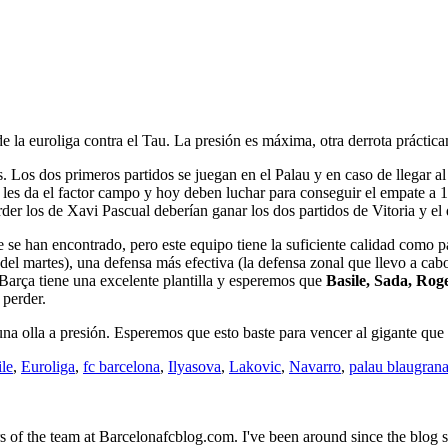
 la euroliga contra el Tau. La presión es máxima, otra derrota prácticam
. Los dos primeros partidos se juegan en el Palau y en caso de llegar a
e les da el factor campo y hoy deben luchar para conseguir el empate a 1
erder los de Xavi Pascual deberían ganar los dos partidos de Vitoria y el 
e se han encontrado, pero este equipo tiene la suficiente calidad como pa
la del martes), una defensa más efectiva (la defensa zonal que llevo a cab
 Barça tiene una excelente plantilla y esperemos que
Basile, Sada, Ro
 perder.
una olla a presión. Esperemos que esto baste para vencer al gigante que
le
,
Euroliga
,
fc barcelona
,
Ilyasova
,
Lakovic
,
Navarro
,
palau blaugran
f the team at Barcelonafcblog.com. I've been around since the blog sta