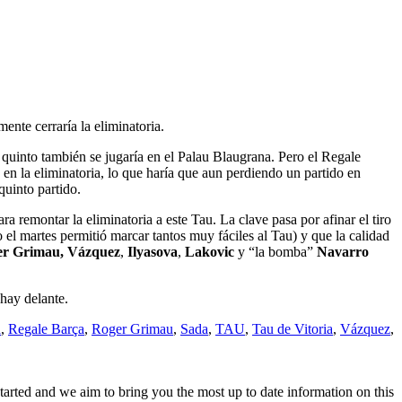
ente cerraría la eliminatoria.
l quinto también se jugaría en el Palau Blaugrana. Pero el Regale
 en la eliminatoria, lo que haría que aun perdiendo un partido en
quinto partido.
ra remontar la eliminatoria a este Tau. La clave pasa por afinar el tiro
o el martes permitió marcar tantos muy fáciles al Tau) y que la calidad
ger Grimau, Vázquez
,
Ilyasova
,
Lakovic
y “la bomba”
Navarro
 hay delante.
a
,
Regale Barça
,
Roger Grimau
,
Sada
,
TAU
,
Tau de Vitoria
,
Vázquez
,
rted and we aim to bring you the most up to date information on this